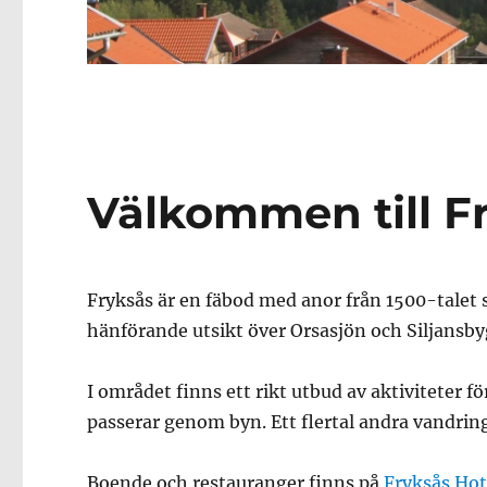
Välkommen till F
Fryksås är en fäbod med anor från 1500-talet 
hänförande utsikt över Orsasjön och Siljansbyg
I området finns ett rikt utbud av aktiviteter fö
passerar genom byn. Ett flertal andra vandrin
Boende och restauranger finns på
Fryksås Hot