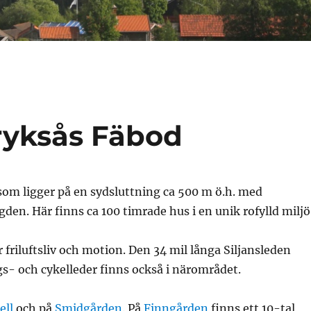
ryksås Fäbod
som ligger på en sydsluttning ca 500 m ö.h. med
den. Här finns ca 100 timrade hus i en unik rofylld miljö
r friluftsliv och motion. Den 34 mil långa Siljansleden
gs- och cykelleder finns också i närområdet.
ell
och på
Smidgården
. På
Finngården
finns ett 10-tal