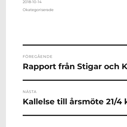
Publicerat
2018-10-14
den
Kategorier
Okategoriserade
Inläggsnavigering
FÖREGÅENDE
Rapport från Stigar och K
Föregående
inlägg:
NÄSTA
Kallelse till årsmöte 21/4 k
Nästa
inlägg: