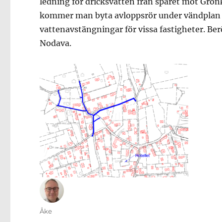
ledning för dricksvatten från spåret mot Grönk
kommer man byta avloppsrör under vändplan o
vattenavstängningar för vissa fastigheter. Ber
Nodava.
Författare
Åke