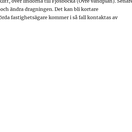
litt, över lindorna till Fjösbocka (Övre vändplan). Senar
ch ändra dragningen. Det kan bli kortare
örda fastighetsägare kommer i så fall kontaktas av