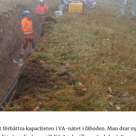
t förbättra kapaciteten i VA-nätet i fäboden. Man drar n