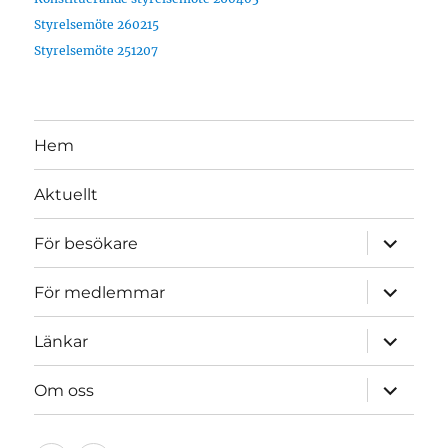
Styrelsemöte 260215
Styrelsemöte 251207
Hem
Aktuellt
expande
För besökare
underme
expande
För medlemmar
underme
expande
Länkar
underme
expande
Om oss
underme