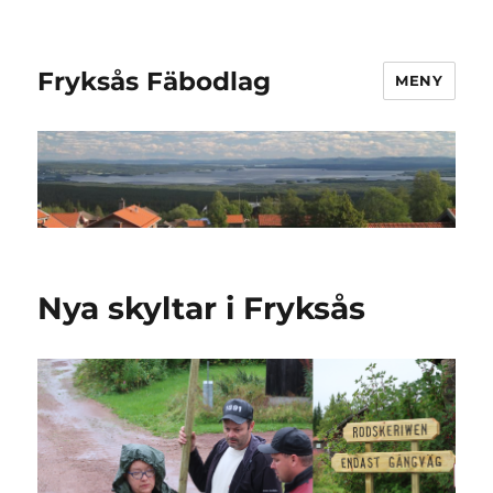
Fryksås Fäbodlag
MENY
Nya skyltar i Fryksås