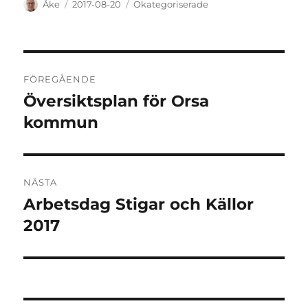
Författare
Publicerat
Kategorier
Åke
2017-08-20
Okategoriserade
den
Inläggsnavigering
FÖREGÅENDE
Översiktsplan för Orsa
Föregående
inlägg:
kommun
NÄSTA
Arbetsdag Stigar och Källor
Nästa
inlägg:
2017