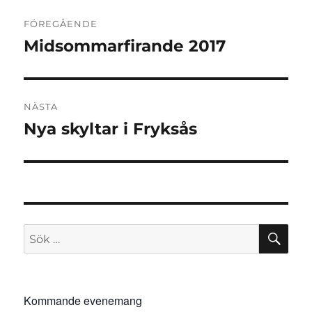
Inläggsnavigering
FÖREGÅENDE
Midsommarfirande 2017
Föregående
inlägg:
NÄSTA
Nya skyltar i Fryksås
Nästa
inlägg:
SÖ
Sök
efter:
Kommande evenemang