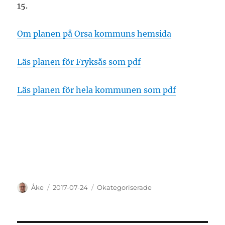
15.
Om planen på Orsa kommuns hemsida
Läs planen för Fryksås som pdf
Läs planen för hela kommunen som pdf
Författare
Publicerat
Kategorier
Åke
2017-07-24
Okategoriserade
den