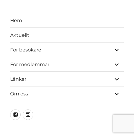
Hem
Aktuellt
expande
För besökare
underme
expande
För medlemmar
underme
expande
Länkar
underme
expande
Om oss
underme
Facebook
Instagram